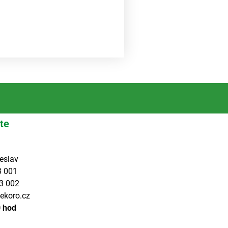
te
eslav
3 001
3 002
ekoro.cz
0 hod