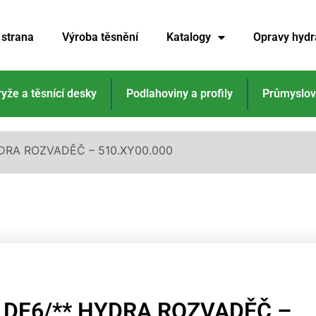
 strana
Výroba těsnění
Katalogy
Opravy hydr
ryže a těsnící desky
Podlahoviny a profily
Průmyslov
DRA ROZVADĚČ – 510.XY00.000
DF6/** HYDRA ROZVADĚČ –