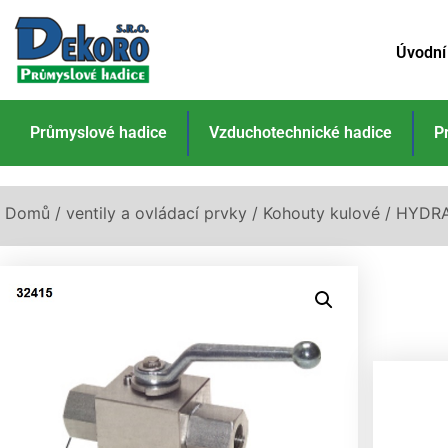
Úvodní
Průmyslové hadice
Vzduchotechnické hadice
P
Domů
/
ventily a ovládací prvky
/
Kohouty kulové
/ HYDRA