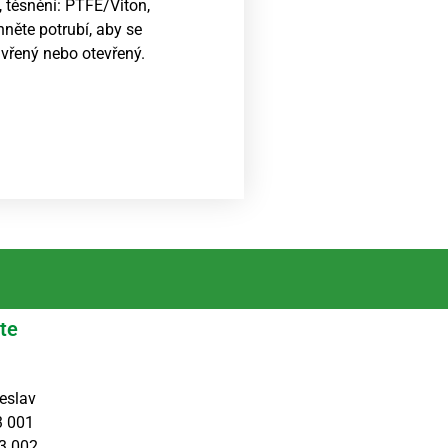
, těsnění: PTFE/Viton,
něte potrubí, aby se
avřený nebo otevřený.
te
eslav
3 001
3 002