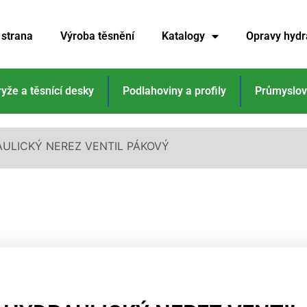
 strana
Výroba těsnění
Katalogy
Opravy hydr
ryže a těsnící desky
Podlahoviny a profily
Průmyslov
ULICKÝ NEREZ VENTIL PÁKOVÝ