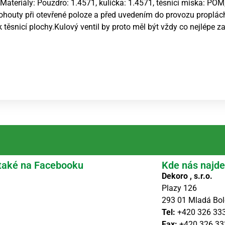
Materiály: Pouzdro: 1.4571, kulička: 1.4571, těsnící miska: POM
ohouty při otevřené poloze a před uvedením do provozu proplách
k těsnicí plochy.Kulový ventil by proto měl být vždy co nejlépe z
také na Facebooku
Kde nás najde
Dekoro , s.r.o.
Plazy 126
293 01 Mladá Bol
Tel:
+420 326 33
Fax:
+420 326 33