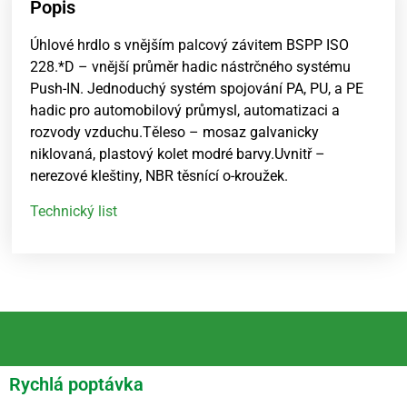
Popis
Úhlové hrdlo s vnějším palcový závitem BSPP ISO
228.*D – vnější průměr hadic nástrčného systému
Push-IN. Jednoduchý systém spojování PA, PU, a PE
hadic pro automobilový průmysl, automatizaci a
rozvody vzduchu.Těleso – mosaz galvanicky
niklovaná, plastový kolet modré barvy.Uvnitř –
nerezové kleštiny, NBR těsnící o-kroužek.
Technický list
Rychlá poptávka