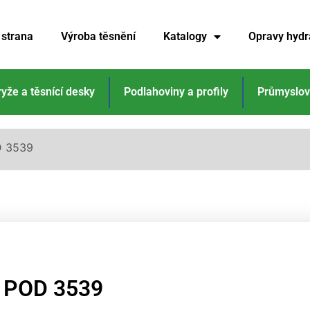
 strana
Výroba těsnění
Katalogy
Opravy hydr
ryže a těsnící desky
Podlahoviny a profily
Průmyslov
D 3539
POD 3539