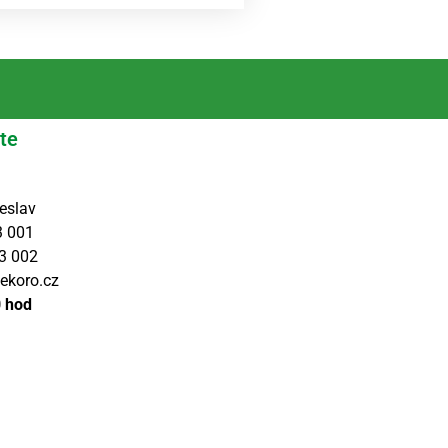
te
eslav
3 001
3 002
ekoro.cz
0 hod