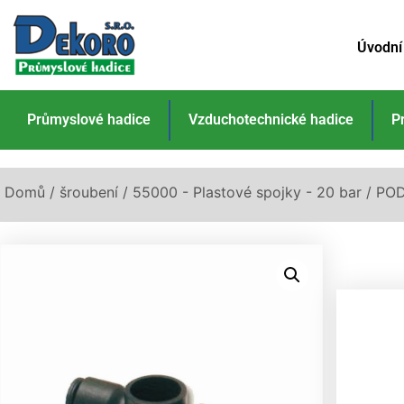
Úvodní
Průmyslové hadice
Vzduchotechnické hadice
P
Domů
/
šroubení
/
55000 - Plastové spojky - 20 bar
/ PO