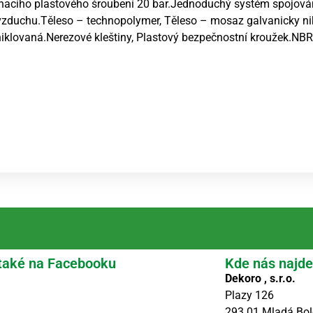
pínacího plastového šroubení 20 bar.Jednoduchý systém spojová
vzduchu.Těleso – technopolymer, Těleso – mosaz galvanicky n
iklovaná.Nerezové kleštiny, Plastový bezpečnostní kroužek.NBR
také na Facebooku
Kde nás najde
Dekoro , s.r.o.
Plazy 126
293 01 Mladá Bol