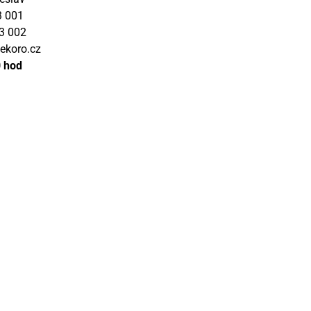
3 001
3 002
ekoro.cz
0 hod