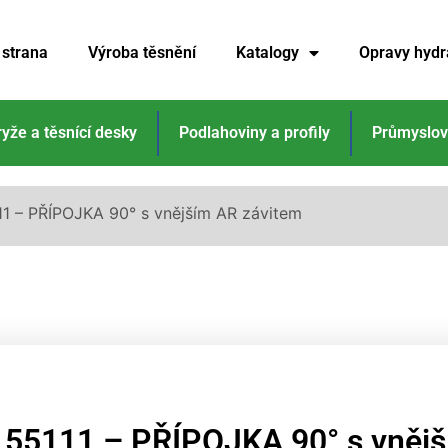
 strana
Výroba těsnění
Katalogy
Opravy hydr
ryže a těsnící desky
Podlahoviny a profily
Průmyslov
11 – PŘÍPOJKA 90° s vnějším AR závitem
55111 – PŘÍPOJKA 90° s vněj