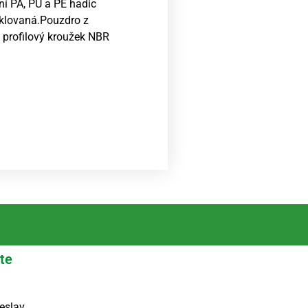
ní PA, PU a PE hadic
iklovaná.Pouzdro z
 profilový kroužek NBR
te
eslav