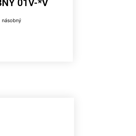
NÝ 01V-*V
10 násobný