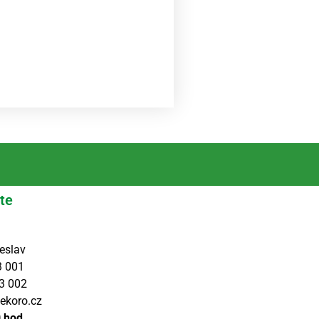
te
eslav
3 001
3 002
ekoro.cz
0 hod