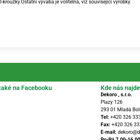
roužky.Ostatní vývaba je volitelná, viz související výrobky.
také na Facebooku
Kde nás najde
Dekoro , s.r.o.
Plazy 126
293 01 Mladá Bol
Tel:
+420 326 33
Fax:
+420 326 33
E-mail:
dekoro@d
Po-Pá 7.00-16.0