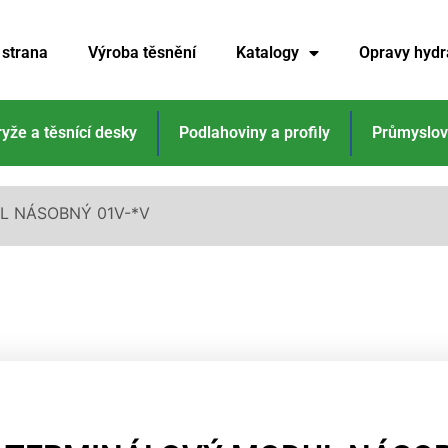
 strana
Výroba těsnění
Katalogy
Opravy hydr
ryže a těsnící desky
Podlahoviny a profily
Průmyslov
L NÁSOBNÝ 01V-*V