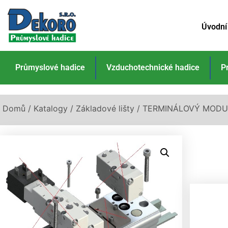
Úvodní
Průmyslové hadice
Vzduchotechnické hadice
P
Domů
/
Katalogy
/
Základové lišty
/ TERMINÁLOVÝ MODU