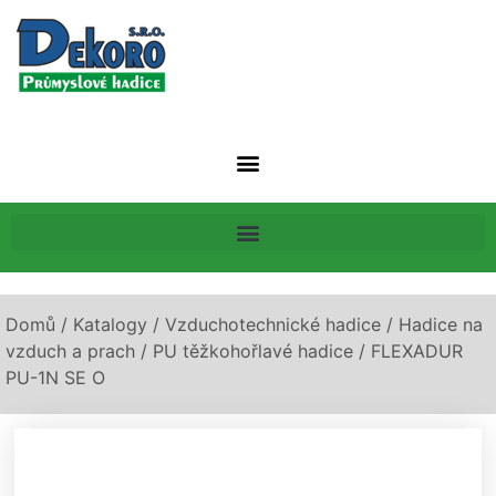
Domů
/
Katalogy
/
Vzduchotechnické hadice
/
Hadice na
vzduch a prach
/
PU těžkohořlavé hadice
/ FLEXADUR
PU-1N SE O