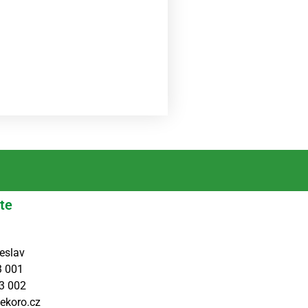
te
eslav
3 001
3 002
ekoro.cz