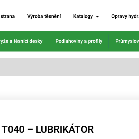
 strana
Výroba těsnění
Katalogy
Opravy hydr
ryže a těsnící desky
Podlahoviny a profily
Průmyslov
T040 – LUBRIKÁTOR