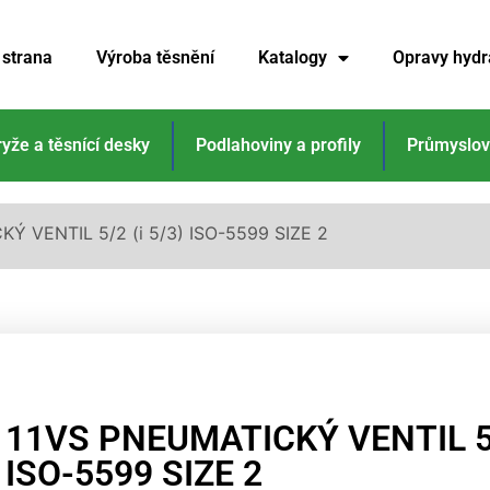
 strana
Výroba těsnění
Katalogy
Opravy hydr
ryže a těsnící desky
Podlahoviny a profily
Průmyslov
Ý VENTIL 5/2 (i 5/3) ISO-5599 SIZE 2
11VS PNEUMATICKÝ VENTIL 5/2
ISO-5599 SIZE 2