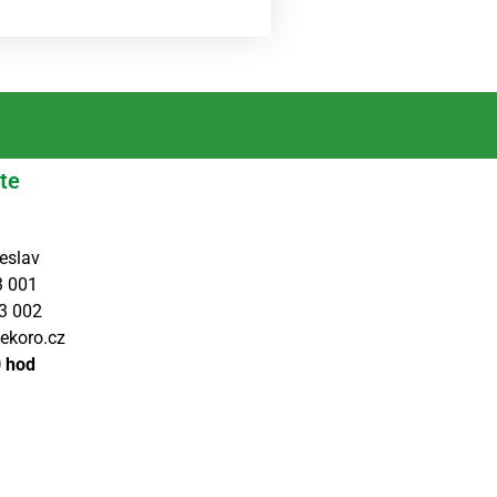
te
eslav
3 001
3 002
ekoro.cz
0 hod