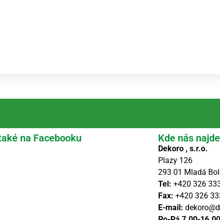
také na Facebooku
Kde nás najde
Dekoro , s.r.o.
Plazy 126
293 01 Mladá Bol
Tel:
+420 326 33
Fax:
+420 326 33
E-mail:
dekoro@d
Po-Pá 7.00-16.0