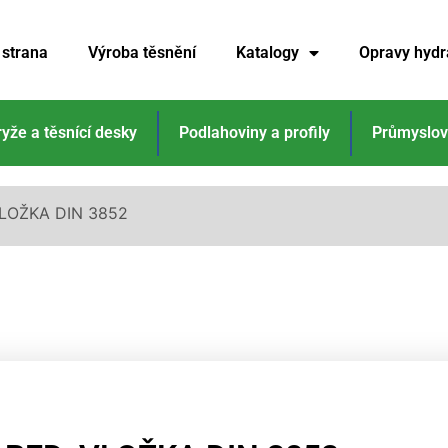
 strana
Výroba těsnění
Katalogy
Opravy hydr
ryže a těsnící desky
Podlahoviny a profily
Průmyslov
VLOŽKA DIN 3852