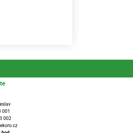
te
eslav
3 001
3 002
ekoro.cz
0 hod