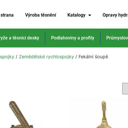
 strana
Výroba těsnění
Katalogy
Opravy hydr
ryže a těsnící desky
Podlahoviny a profily
Průmyslov
spojky
/
Zemědělské rychlospojky
/ Fekální šoupě