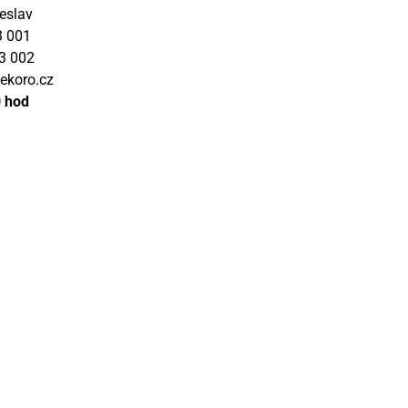
eslav
3 001
3 002
ekoro.cz
0 hod