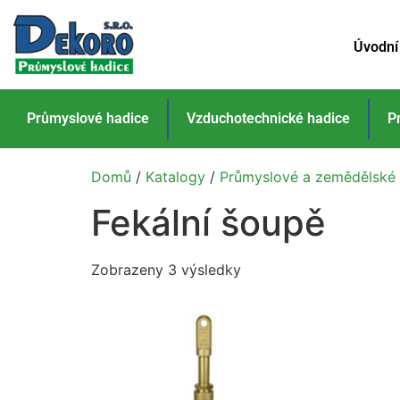
Úvodní
Průmyslové hadice
Vzduchotechnické hadice
P
Domů
/
Katalogy
/
Průmyslové a zemědělské 
Fekální šoupě
Zobrazeny 3 výsledky